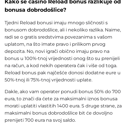
Kako se casino Reload bonus razlikuje od
bonusa dobrodošlice?
Tjedni Reload bonusi imaju mnogo sličnosti s
bonusom dobrodošlice, ali i nekoliko razlika. Naime,
radi se o gratis sredstvima povezanima s vašom
uplatom, na što imate pravo i prilikom prvog
depozita. No, novi igrači obično imaju pravo na
bonus u 100%-tnoj vrijednosti onog što su prenijeli
na račun, a kod nekih operatera čak i više od toga.
Reload bonus pak najčešće donosi dodatne eure u
50%-tnoj ili 75%-tnoj vrijednosti uplate.
Dakle, ako vam operater ponudi bonus 50% do 700
eura, to znači da ćete za maksimalni iznos bonusa
morati uplatiti vlastitih 1400 eura. S druge strane, za
maksimalni bonus dobrodošlice bit će dovoljno
prenijeti 700 eura na svoj saldo.