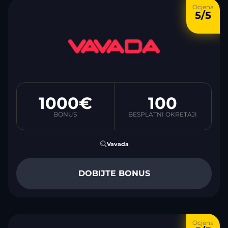
Ocjena
5/5
1000€
100
BONUS
BESPLATNI OKRETAJI
Vavada
DOBIJTE BONUS
Ocjena