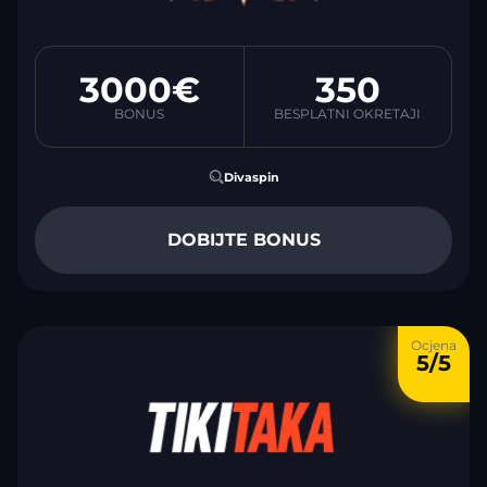
3000€
350
BONUS
BESPLATNI OKRETAJI
Divaspin
DOBIJTE BONUS
Ocjena
5/5