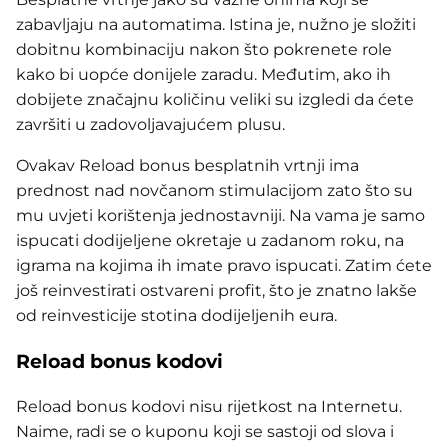
zabavljaju na automatima. Istina je, nužno je složiti
dobitnu kombinaciju nakon što pokrenete role
kako bi uopće donijele zaradu. Međutim, ako ih
dobijete značajnu količinu veliki su izgledi da ćete
završiti u zadovoljavajućem plusu.
Ovakav Reload bonus besplatnih vrtnji ima
prednost nad novčanom stimulacijom zato što su
mu uvjeti korištenja jednostavniji. Na vama je samo
ispucati dodijeljene okretaje u zadanom roku, na
igrama na kojima ih imate pravo ispucati. Zatim ćete
još reinvestirati ostvareni profit, što je znatno lakše
od reinvesticije stotina dodijeljenih eura.
Reload bonus kodovi
Reload bonus kodovi nisu rijetkost na Internetu.
Naime, radi se o kuponu koji se sastoji od slova i