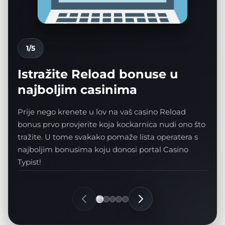
1/5
Istražite Reload bonuse u
najboljim casinima
Prije nego krenete u lov na vaš casino Reload
bonus prvo provjerite koja kockarnica nudi ono što
tražite. U tome svakako pomaže lista operatera s
najboljim bonusima koju donosi portal Casino
Typist!