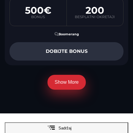
500€
200
BONUS
BESPLATNI OKRETAJI
Boomerang
DOBIJTE BONUS
Show More
Sadržaj