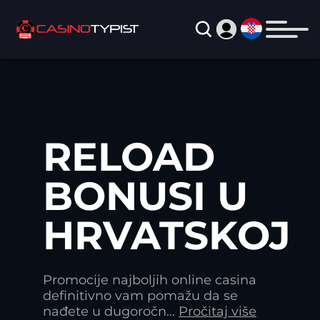
RELOAD
BONUSI U
HRVATSKOJ
Promocije najboljih online casina
definitivno vam pomažu da se
nađete u dugoročn...
Pročitaj više