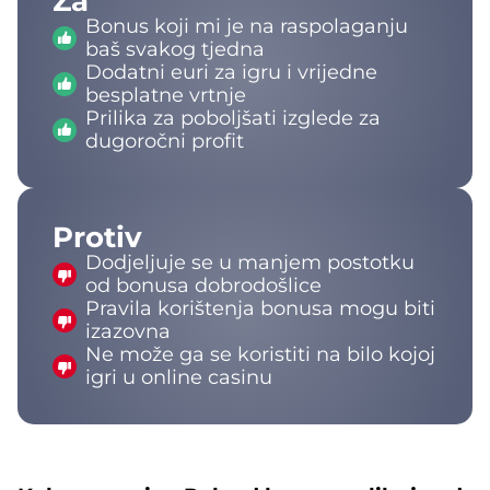
Za
Bonus koji mi je na raspolaganju
baš svakog tjedna
Dodatni euri za igru i vrijedne
besplatne vrtnje
Prilika za poboljšati izglede za
dugoročni profit
Protiv
Dodjeljuje se u manjem postotku
od bonusa dobrodošlice
Pravila korištenja bonusa mogu biti
izazovna
Ne može ga se koristiti na bilo kojoj
igri u online casinu