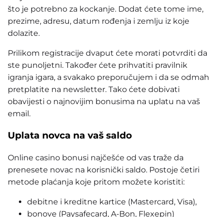
što je potrebno za kockanje. Dodat ćete tome ime,
prezime, adresu, datum rođenja i zemlju iz koje
dolazite.
Prilikom registracije dvaput ćete morati potvrditi da
ste punoljetni. Također ćete prihvatiti pravilnik
igranja igara, a svakako preporučujem i da se odmah
pretplatite na newsletter. Tako ćete dobivati
obavijesti o najnovijim bonusima na uplatu na vaš
email.
Uplata novca na vaš saldo
Online casino bonusi najčešće od vas traže da
prenesete novac na korisnički saldo. Postoje četiri
metode plaćanja koje pritom možete koristiti:
debitne i kreditne kartice (Mastercard, Visa),
bonove (Paysafecard, A-Bon, Flexepin)