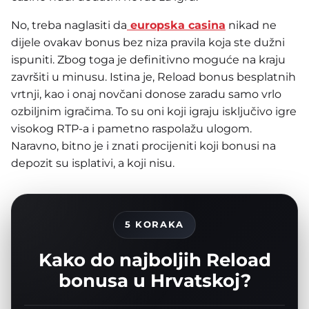
No, treba naglasiti da
europska casina
nikad ne
dijele ovakav bonus bez niza pravila koja ste dužni
ispuniti. Zbog toga je definitivno moguće na kraju
završiti u minusu. Istina je, Reload bonus besplatnih
vrtnji, kao i onaj novčani donose zaradu samo vrlo
ozbiljnim igračima. To su oni koji igraju isključivo igre
visokog RTP-a i pametno raspolažu ulogom.
Naravno, bitno je i znati procijeniti koji bonusi na
depozit su isplativi, a koji nisu.
5 KORAKA
Kako do najboljih Reload
bonusa u Hrvatskoj?