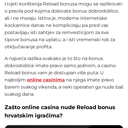
Uvjeti korištenja Reload bonusa mogu se razlikovati
o pravila pod kojima dobivate bonus dobrodošlice,
ali i ne moraju. Istina je, moderne internetske
kockarnice danas ne kompliciraju pa pred vas
postavljaju isti zahtjev za reinvesticijom za sve
tipove bonusa na uplatu, a i isti vremenski rok za
otključavanje profita.
A najveća razlika svakako je to što na bonus
dobrodošlice imate pravo samo jednom, a casino
Reload bonus vam je dostupan više puta. U
najboljim
online casinima
na njega imate pravo
barem svakog vikenda, a neki operateri ga nude baš
svakog dana.
Zašto online casina nude Reload bonus
hrvatskim igračima?