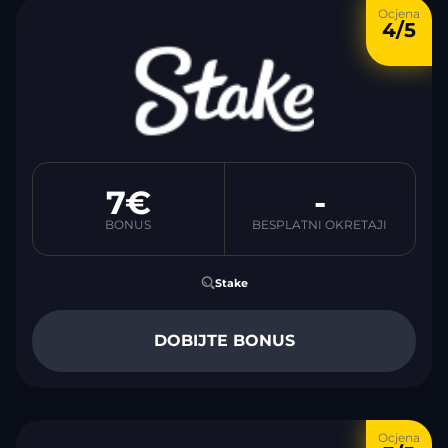
Ocjena
4/5
7€
-
BONUS
BESPLATNI OKRETAJI
Stake
DOBIJTE BONUS
Ocjena