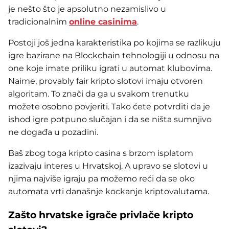
je nešto što je apsolutno nezamislivo u
tradicionalnim
online casinima
.
Postoji još jedna karakteristika po kojima se razlikuju
igre bazirane na Blockchain tehnologiji u odnosu na
one koje imate priliku igrati u automat klubovima.
Naime, provably fair kripto slotovi imaju otvoren
algoritam. To znači da ga u svakom trenutku
možete osobno povjeriti. Tako ćete potvrditi da je
ishod igre potpuno slučajan i da se ništa sumnjivo
ne događa u pozadini.
Baš zbog toga kripto casina s brzom isplatom
izazivaju interes u Hrvatskoj. A upravo se slotovi u
njima najviše igraju pa možemo reći da se oko
automata vrti današnje kockanje kriptovalutama.
Zašto hrvatske igrače privlače kripto