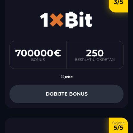
3/5
700000€
250
BONUS
BESPLATNI OKRETAJI
1xbit
DOBIJTE BONUS
Ocjena
5/5