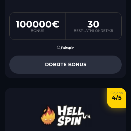
100000€
30
BONUS
BESPLATNI OKRETAJI
Fairspin
DOBIJTE BONUS
Ocjena
4/5