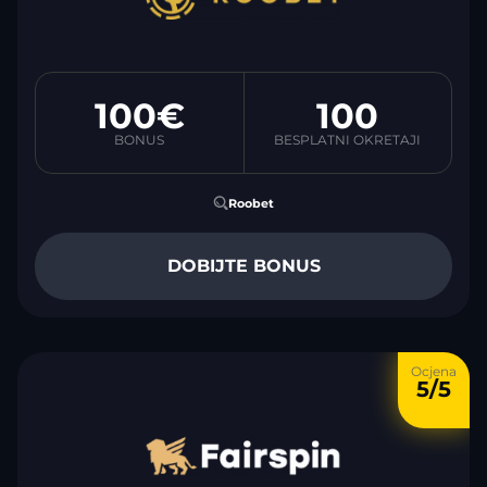
100€
100
BONUS
BESPLATNI OKRETAJI
Roobet
DOBIJTE BONUS
Ocjena
5/5