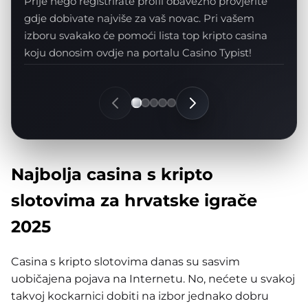
Prije nego registrirate profil obavezno provjerite
gdje dobivate najviše za vaš novac. Pri vašem
izboru svakako će pomoći lista top kripto casina
koju donosim ovdje na portalu Casino Typist!
Najbolja casina s kripto
slotovima za hrvatske igrače
2025
Casina s kripto slotovima danas su sasvim
uobičajena pojava na Internetu. No, nećete u svakoj
takvoj kockarnici dobiti na izbor jednako dobru