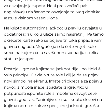
za osvajanje jackpota. Neki proizvođači pak
naglašavaju da šanse za osvajanje takvog dobitka
rastu s visinom vašeg uloga.
Na kripto automatima jackpot u pravilu osvajate u
dodatnoj igri u koju ulaze samo najsretniji. Pa tamo
okrećete karte i ako se pojave tri pika pripada vam
glavna nagrada. Moguće je i da ćete vrtjeti kolo
sreće na kojem će u savršenom scenariju strelica
stati uz jackpot.
Postoje i igre na kojima se jackpot dijeli po Hold &
Win principu. Dakle, vrtite role i cilj je da se pojavi
novi simbol na ekranu. Imate tri okretaja za pojavu
novog simbola inače ispadate iz igre. Ako u
potpunosti ispunite role simbolima osvojit ćete
glavni zgoditak. Zanimljivo, tu su i kripto slotovi na
kojima nema nikakve specijalne jackpot igre. Ako