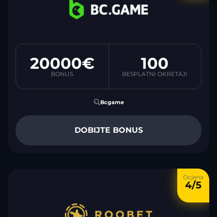
20000€
100
BONUS
BESPLATNI OKRETAJI
Bcgame
DOBIJTE BONUS
Ocjena
4/5