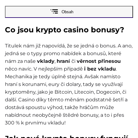
Obsah
Co jsou krypto casino bonusy?
Titulek nám již napovídá, že se jedná o bonus. A ano,
jedná se o typy promo nabídek a bonusů, které
nám za naše
vklady
,
hraní
či
věrnost přinesou
něco navíc. V nejlepším případě
i bez vkladu
.
Mechanika je tedy úplně stejná. Avšak namísto
hraní s korunami, eury či dolary, tady se využívají
kryptoměny, jako je Bitcoin, Litecoin, Dogecoin, či
další. Casino díky těmto měnám podstatně šetří a
dostává spoustu výhod, takže hráčům může
nabídnout neobyčejně štědré bonusy, a to i přes
300 % k prvnímu vkladu!