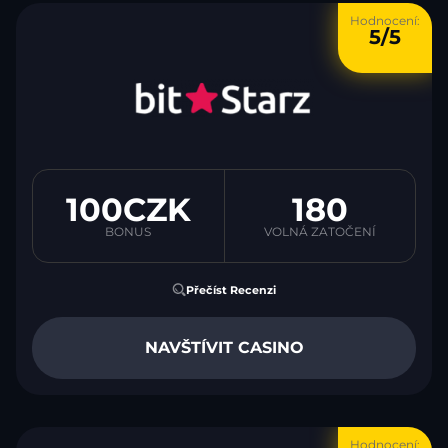
Hodnocení:
5/5
100CZK
180
BONUS
VOLNÁ ZATOČENÍ
Přečíst Recenzi
NAVŠTÍVIT CASINO
Hodnocení: