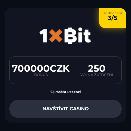
Hodnocení:
3/5
700000CZK
250
BONUS
VOLNÁ ZATOČENÍ
Přečíst Recenzi
NAVŠTÍVIT CASINO