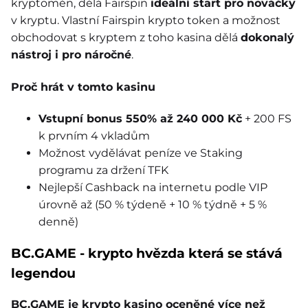
kryptoměn, dělá Fairspin
ideální start pro nováčky
v kryptu. Vlastní Fairspin krypto token a možnost
obchodovat s kryptem z toho kasina dělá
dokonalý
nástroj i pro náročné
.
Proč hrát v tomto kasinu
Vstupní bonus 550% až 240 000 Kč
+ 200 FS
k prvním 4 vkladům
Možnost vydělávat peníze ve Staking
programu za držení TFK
Nejlepší Cashback na internetu podle VIP
úrovně až (50 % týdeně + 10 % týdně + 5 %
denně)
BC.GAME - krypto hvězda která se stává
legendou
BC.GAME je krypto kasino oceněné více než