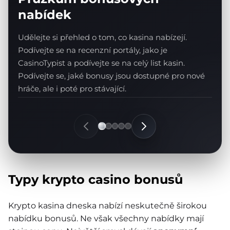
nabídek
Udělejte si přehled o tom, co kasina nabízejí.
Podívejte se na recenzní portály, jako je
CasinoTypist a podívejte se na celý list kasin.
Podívejte se, jaké bonusy jsou dostupné pro nové
hráče, ale i poté pro stávající.
Typy krypto casino bonusů
Krypto kasina dneska nabízí neskutečně širokou
nabídku bonusů. Ne však všechny nabídky mají