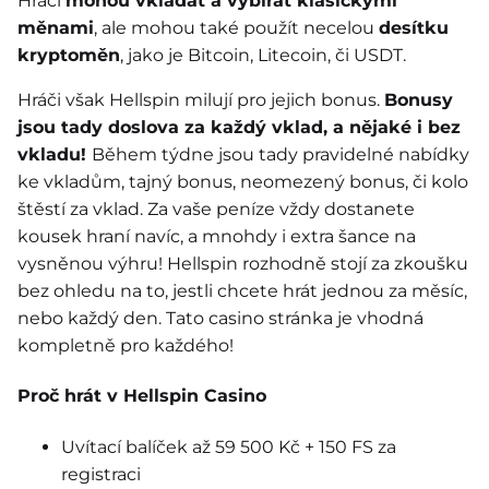
Hráči
mohou vkládat a vybírat klasickými
měnami
, ale mohou také použít necelou
desítku
kryptoměn
, jako je Bitcoin, Litecoin, či USDT.
Hráči však Hellspin milují pro jejich bonus.
Bonusy
jsou tady doslova za každý vklad, a nějaké i bez
vkladu!
Během týdne jsou tady pravidelné nabídky
ke vkladům, tajný bonus, neomezený bonus, či kolo
štěstí za vklad. Za vaše peníze vždy dostanete
kousek hraní navíc, a mnohdy i extra šance na
vysněnou výhru! Hellspin rozhodně stojí za zkoušku
bez ohledu na to, jestli chcete hrát jednou za měsíc,
nebo každý den. Tato casino stránka je vhodná
kompletně pro každého!
Proč hrát v Hellspin Casino
Uvítací balíček až 59 500 Kč + 150 FS za
registraci