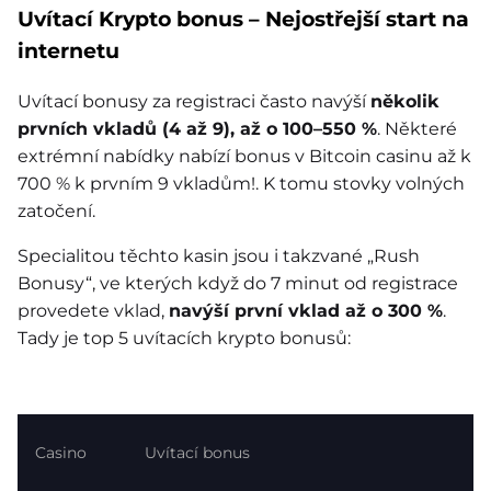
Uvítací Krypto bonus – Nejostřejší start na
internetu
Uvítací bonusy za registraci často navýší
několik
prvních vkladů (4 až 9), až o 100–550 %
. Některé
extrémní nabídky nabízí bonus v Bitcoin casinu až k
700 % k prvním 9 vkladům!. K tomu stovky volných
zatočení.
Specialitou těchto kasin jsou i takzvané „Rush
Bonusy“, ve kterých když do 7 minut od registrace
provedete vklad,
navýší první vklad až o 300 %
.
Tady je top 5 uvítacích krypto bonusů:
Casino
Uvítací bonus