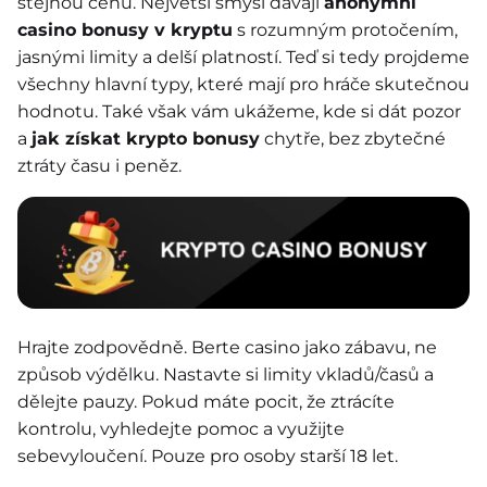
stejnou cenu. Největší smysl dávají
anonymní
casino bonusy v kryptu
s rozumným protočením,
jasnými limity a delší platností. Teď si tedy projdeme
všechny hlavní typy, které mají pro hráče skutečnou
hodnotu. Také však vám ukážeme, kde si dát pozor
a
jak získat krypto bonusy
chytře, bez zbytečné
ztráty času i peněz.
Hrajte zodpovědně. Berte casino jako zábavu, ne
způsob výdělku. Nastavte si limity vkladů/časů a
dělejte pauzy. Pokud máte pocit, že ztrácíte
kontrolu, vyhledejte pomoc a využijte
sebevyloučení. Pouze pro osoby starší 18 let.