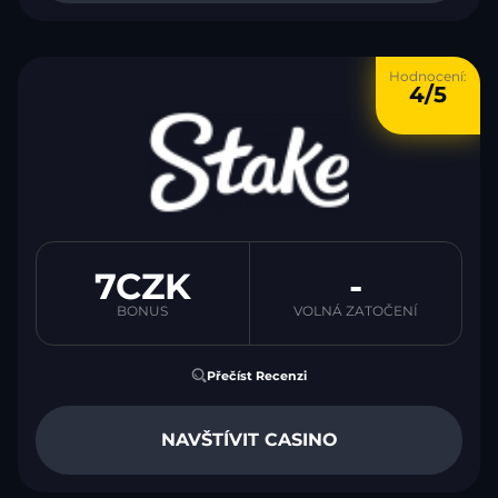
Hodnocení:
4/5
7CZK
-
BONUS
VOLNÁ ZATOČENÍ
Přečíst Recenzi
NAVŠTÍVIT CASINO