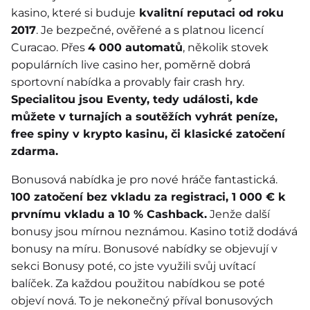
kasino, které si buduje
kvalitní reputaci od roku
2017
. Je bezpečné, ověřené a s platnou licencí
Curacao. Přes
4 000 automatů
, několik stovek
populárních live casino her, poměrně dobrá
sportovní nabídka a provably fair crash hry.
Specialitou jsou Eventy, tedy události, kde
můžete v turnajích a soutěžích vyhrát peníze,
free spiny v krypto kasinu, či klasické zatočení
zdarma.
Bonusová nabídka je pro nové hráče fantastická.
100 zatočení bez vkladu za registraci, 1 000 € k
prvnímu vkladu a 10 % Cashback.
Jenže další
bonusy jsou mírnou neznámou. Kasino totiž dodává
bonusy na míru. Bonusové nabídky se objevují v
sekci Bonusy poté, co jste využili svůj uvítací
balíček. Za každou použitou nabídkou se poté
objeví nová. To je nekonečný příval bonusových